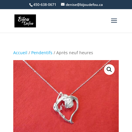
450-638-0671
denise@bijoudefou.ca
Accueil
/
Pendentifs
/ Après neuf heures