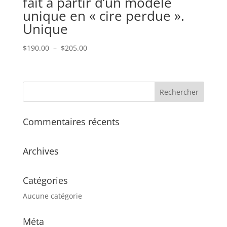
fait à partir d’un modèle
unique en « cire perdue ».
Unique
Plage
$
190.00
–
$
205.00
de
prix :
$190.00
à
$205.00
Commentaires récents
Archives
Catégories
Aucune catégorie
Méta