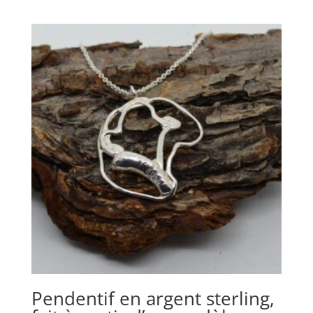
de
prix :
$70.00
à
$85.00
Pendentif en argent sterling,