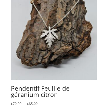
Pendentif Feuille de
géranium citron
Plage
$
70.00
–
$
85.00