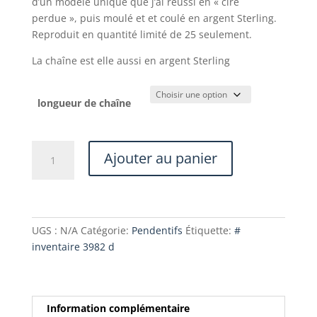
d’un modèle unique que j’ai réussi en « cire
$230.00
perdue », puis moulé et et coulé en argent Sterling.
à
Reproduit en quantité limité de 25 seulement.
$250.00
La chaîne est elle aussi en argent Sterling
longueur de chaîne
quantité
Ajouter au panier
de
Après
neuf
heures
UGS :
N/A
Catégorie:
Pendentifs
Étiquette:
#
inventaire 3982 d
Information complémentaire