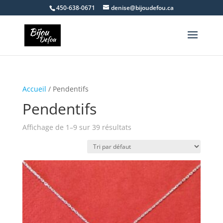
450-638-0671
denise@bijoudefou.ca
Accueil
/ Pendentifs
Pendentifs
Affichage de 1–9 sur 39 résultats