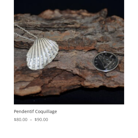
Pendentif Coquillage
Plage
$
80.00
–
$
90.00
de
prix :