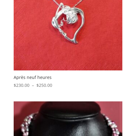
Après neuf heures
Plage
$
230.00
–
$
250.00
de
prix :
$230.00
à
$250.00