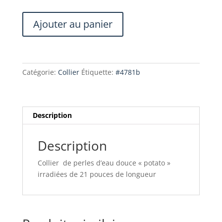
quantité
Ajouter au panier
de
Collier
de
perles
Catégorie:
Collier
Étiquette:
#4781b
d'eau
douce
potato
irradiées
Description
21
pouces
Description
Collier de perles d’eau douce « potato »
irradiées de 21 pouces de longueur