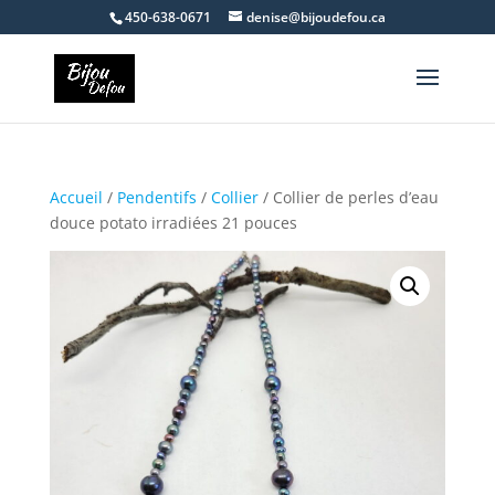
450-638-0671
denise@bijoudefou.ca
Accueil
/
Pendentifs
/
Collier
/ Collier de perles d’eau
douce potato irradiées 21 pouces