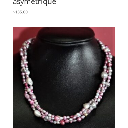
asymétrique
$
135.00