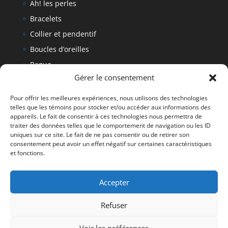
Ah! les perles
Bracelets
Collier et pendentif
Boucles d’oreilles
Bague
Gérer le consentement
Bracelet
Politique de retour
Pour offrir les meilleures expériences, nous utilisons des technologies
telles que les témoins pour stocker et/ou accéder aux informations des
appareils. Le fait de consentir à ces technologies nous permettra de
traiter des données telles que le comportement de navigation ou les ID
Tous droits réservés Denise Fournier 2019
uniques sur ce site. Le fait de ne pas consentir ou de retirer son
consentement peut avoir un effet négatif sur certaines caractéristiques
et fonctions.
Accepter
Refuser
Voir les préférences