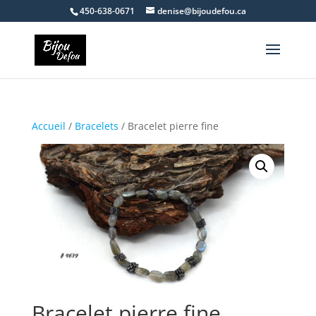
450-638-0671
denise@bijoudefou.ca
Accueil
/
Bracelets
/ Bracelet pierre fine
Bracelet pierre fine