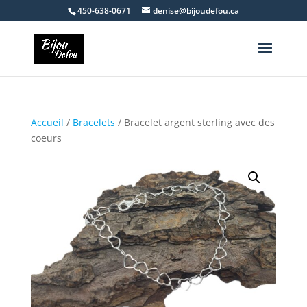
450-638-0671
denise@bijoudefou.ca
Accueil
/
Bracelets
/ Bracelet argent sterling avec des
coeurs