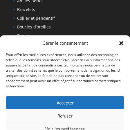
Ah! les perles
Bracelets
Collier et pendentif
Boucles d’oreilles
Bague
Gérer le consentement
Bracelet
Politique de retour
Pour offrir les meilleures expériences, nous utilisons des technologies
telles que les témoins pour stocker et/ou accéder aux informations des
appareils. Le fait de consentir à ces technologies nous permettra de
traiter des données telles que le comportement de navigation ou les ID
Tous droits réservés Denise Fournier 2019
uniques sur ce site. Le fait de ne pas consentir ou de retirer son
consentement peut avoir un effet négatif sur certaines caractéristiques
et fonctions.
Accepter
Refuser
Voir les préférences