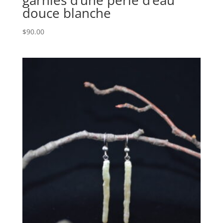
garnies d’une perle d’eau
douce blanche
$
90.00