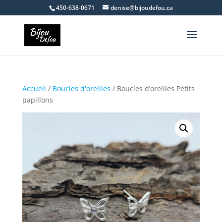
450-638-0671
denise@bijoudefou.ca
Accueil
/
Boucles d'oreilles
/ Boucles d’oreilles Petits
papillons