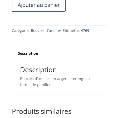
quantité
Ajouter au panier
de
Boucles
d'oreilles
Petits
Catégorie:
Boucles d'oreilles
Étiquette:
4769
papillons
Description
Description
Boucles d’oreilles en argent sterling, en
forme de papillon
Produits similaires