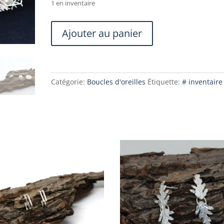
1 en inventaire
quantité
Ajouter au panier
de
Boucles
d'oreilles
Coquillage
Catégorie:
Boucles d'oreilles
Étiquette:
# inventaire