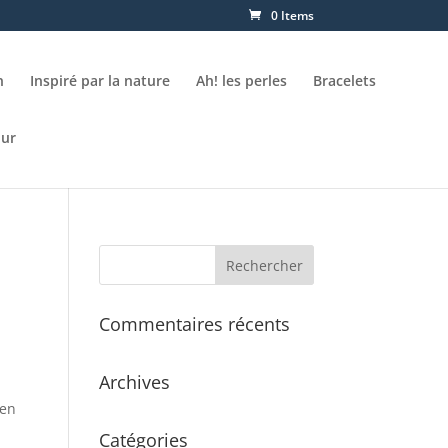
0 Items
n
Inspiré par la nature
Ah! les perles
Bracelets
our
Commentaires récents
Archives
 en
Catégories