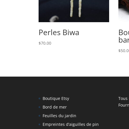
Perles Biwa
Bou
bar
$
70.00
$
50.
Boutique Etsy
Tous 
Fourn
Bord de mer
Feuilles du jardin
Empreintes d’aiguilles de pin