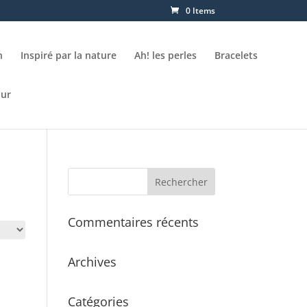
0 Items
n
Inspiré par la nature
Ah! les perles
Bracelets
our
Commentaires récents
Archives
Catégories