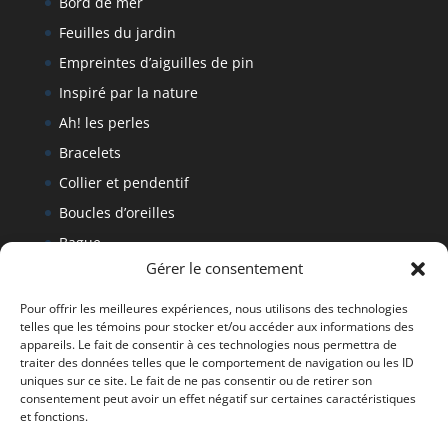
Bord de mer
Feuilles du jardin
Empreintes d’aiguilles de pin
Inspiré par la nature
Ah! les perles
Bracelets
Collier et pendentif
Boucles d’oreilles
Bague
Gérer le consentement
Bracelet
Politique de retour
Pour offrir les meilleures expériences, nous utilisons des technologies
telles que les témoins pour stocker et/ou accéder aux informations des
appareils. Le fait de consentir à ces technologies nous permettra de
traiter des données telles que le comportement de navigation ou les ID
Tous droits réservés Denise Fournier 2019
uniques sur ce site. Le fait de ne pas consentir ou de retirer son
consentement peut avoir un effet négatif sur certaines caractéristiques
et fonctions.