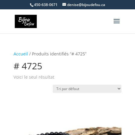
450-638-0671
denise@bijoudefou.ca
Accueil
/ Produits identifiés “# 4725”
# 4725
Voici le seul résultat