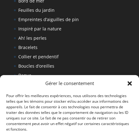
Bord de mer
Feuilles du jardin
Empreintes d’aiguilles de pin
Inspiré par la nature
Ah! les perles
Bracelets
Collier et pendentif
Boucles d’oreilles
Bague
Gérer le consentement
Bracelet
Politique de retour
Pour offrir les meilleures expériences, nous utilisons des technologies
telles que les témoins pour stocker et/ou accéder aux informations des
appareils. Le fait de consentir à ces technologies nous permettra de
traiter des données telles que le comportement de navigation ou les ID
Tous droits réservés Denise Fournier 2019
uniques sur ce site. Le fait de ne pas consentir ou de retirer son
consentement peut avoir un effet négatif sur certaines caractéristiques
et fonctions.