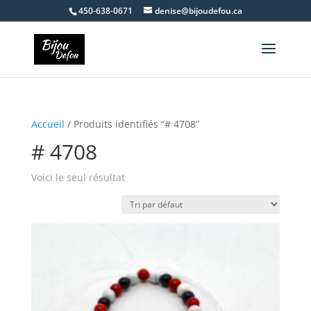
450-638-0671
denise@bijoudefou.ca
Accueil
/ Produits identifiés “# 4708”
# 4708
Voici le seul résultat