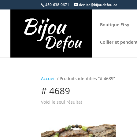
450-638-0671
denise@bijoudefou.ca
Boutique Etsy
Collier et pendent
Accueil
/ Produits identifiés “# 4689”
# 4689
Voici le seul résultat