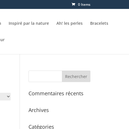
0 Items
n
Inspiré par la nature
Ah! les perles
Bracelets
our
Commentaires récents
Archives
Catégories