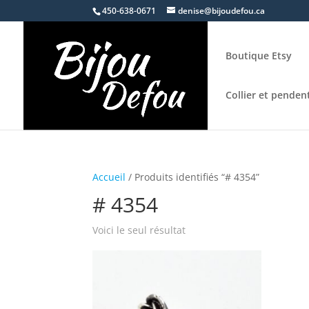
450-638-0671
denise@bijoudefou.ca
Boutique Etsy
Collier et pendent
Accueil
/ Produits identifiés “# 4354”
# 4354
Voici le seul résultat