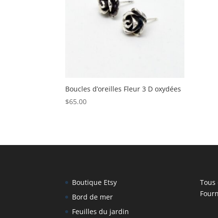
Boucles d’oreilles Fleur 3 D oxydées
$
65.00
Boutique Etsy
Tous 
Fourn
Bord de mer
Feuilles du jardin