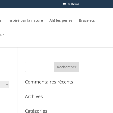
0 Items
n
Inspiré par la nature
Ah! les perles
Bracelets
our
Commentaires récents
Archives
Catégories