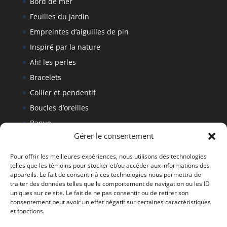
Bord de mer
Feuilles du jardin
Empreintes d’aiguilles de pin
Inspiré par la nature
Ah! les perles
Bracelets
Collier et pendentif
Boucles d’oreilles
Bague
Gérer le consentement
Bracelet
Politique de retour
Pour offrir les meilleures expériences, nous utilisons des technologies
telles que les témoins pour stocker et/ou accéder aux informations des
appareils. Le fait de consentir à ces technologies nous permettra de
traiter des données telles que le comportement de navigation ou les ID
Tous droits réservés Denise Fournier 2019
uniques sur ce site. Le fait de ne pas consentir ou de retirer son
consentement peut avoir un effet négatif sur certaines caractéristiques
et fonctions.