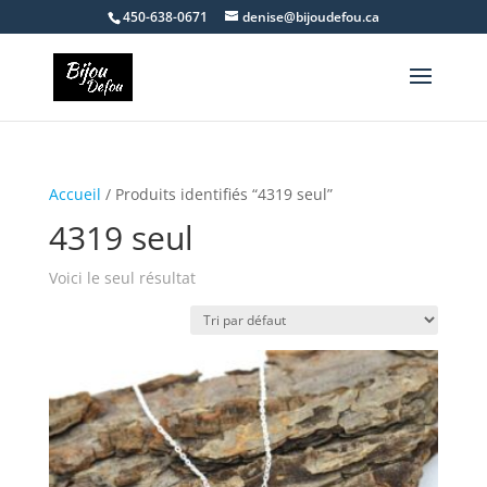
450-638-0671
denise@bijoudefou.ca
Accueil
/ Produits identifiés “4319 seul”
4319 seul
Voici le seul résultat