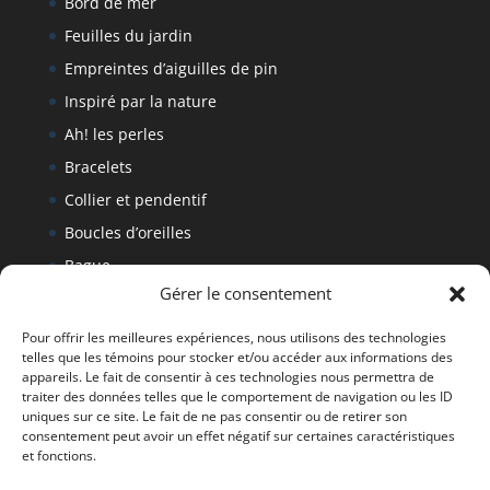
Bord de mer
Feuilles du jardin
Empreintes d’aiguilles de pin
Inspiré par la nature
Ah! les perles
Bracelets
Collier et pendentif
Boucles d’oreilles
Bague
Gérer le consentement
Bracelet
Politique de retour
Pour offrir les meilleures expériences, nous utilisons des technologies
telles que les témoins pour stocker et/ou accéder aux informations des
appareils. Le fait de consentir à ces technologies nous permettra de
traiter des données telles que le comportement de navigation ou les ID
Tous droits réservés Denise Fournier 2019
uniques sur ce site. Le fait de ne pas consentir ou de retirer son
consentement peut avoir un effet négatif sur certaines caractéristiques
et fonctions.