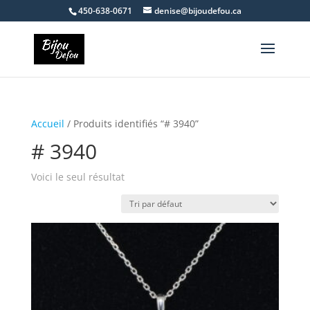
450-638-0671
denise@bijoudefou.ca
Accueil
/ Produits identifiés “# 3940”
# 3940
Voici le seul résultat